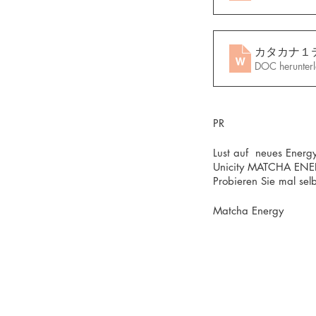
カタカナ１
DOC herunter
PR
Lust auf  neues Ener
Unicity MATCHA ENER
Probieren Sie mal selb
Matcha Energy